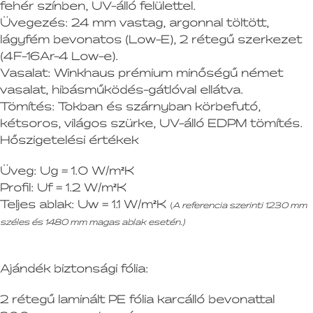
fehér színben, UV-álló felülettel.
Üvegezés:
24 mm vastag, argonnal töltött,
lágyfém bevonatos (Low-E), 2 rétegű szerkezet
(4F-16Ar-4 Low-e).
Vasalat:
Winkhaus prémium minőségű német
vasalat, hibásműködés-gátlóval ellátva.
Tömítés:
Tokban és szárnyban körbefutó,
kétsoros, világos szürke, UV-álló EDPM tömítés.
Hőszigetelési értékek
Üveg:
Ug = 1.0 W/m²K
Profil:
Uf = 1.2 W/m²K
Teljes ablak:
Uw = 1.1 W/m²K
(
A referencia szerinti 1230 mm
széles és 1480 mm magas ablak esetén.)
Ajándék biztonsági fólia:
2 rétegű laminált PE fólia karcálló bevonattal