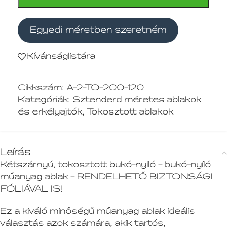
Egyedi méretben szeretném
Kívánságlistára
Cikkszám:
A-2-TO-200-120
Kategóriák:
Sztenderd méretes ablakok
és erkélyajtók
,
Tokosztott ablakok
Leírás
Kétszárnyú, tokosztott bukó-nyíló – bukó-nyíló
műanyag ablak – RENDELHETŐ BIZTONSÁGI
FÓLIÁVAL IS!
Ez a kiváló minőségű műanyag ablak ideális
választás azok számára, akik tartós,