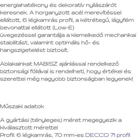
energiahatékony és dekoratív nyílászárót
keresnek. A horganyzott acél merevítéssel
ellátott, 6 légkamrás profil, a kétrétegű, lágyfém
bevonattal ellátott (Low-E)
üvegezéssel garantálja a kiemelkedő mechanikai
stabilitást, valamint optimális hő- és
hangszigetelést biztosít.
Ablakainkat MABISZ ajánlással rendelkező
biztonsági fóliával is rendelheti, hogy értékei és
szerettei még nagyobb biztonságban legyenek!
Műszaki adatok
A gyártási (tényleges) méret megegyezik a
kiválasztott mérettel
Profil:
6 légkamrás, 70 mm-es
DECCO 71 profil