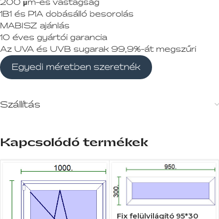
200 µm-es vastagság
1B1 és P1A dobásálló besorolás
MABISZ ajánlás
10 éves gyártói garancia
Az UVA és UVB sugarak 99,9%-át megszűri
Egyedi méretben szeretnék
Szállítás
Kapcsolódó termékek
Fix felülvilágító 95*30