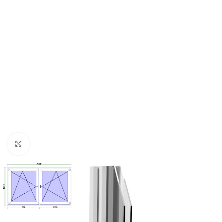
Kattintson a nagyításhoz!