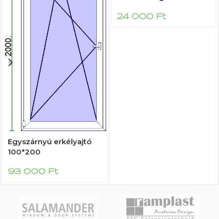
24 000
Ft
Egyszárnyú erkélyajtó
100*200
93 000
Ft