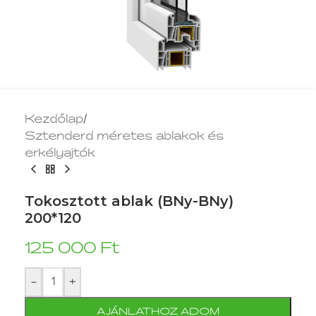
Kezdőlap
/
Sztenderd méretes ablakok és
erkélyajtók
Tokosztott ablak (BNy-BNy)
200*120
125 000
Ft
-
+
AJÁNLATHOZ ADOM