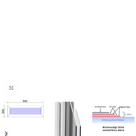
Kattintson a nagyításhoz!