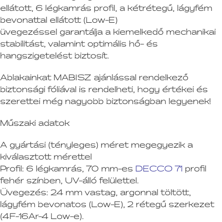
ellátott, 6 légkamrás profil, a kétrétegű, lágyfém
bevonattal ellátott (Low-E)
üvegezéssel garantálja a kiemelkedő mechanikai
stabilitást, valamint optimális hő- és
hangszigetelést biztosít.
Ablakainkat MABISZ ajánlással rendelkező
biztonsági fóliával is rendelheti, hogy értékei és
szerettei még nagyobb biztonságban legyenek!
Műszaki adatok
A gyártási (tényleges) méret megegyezik a
kiválasztott mérettel
Profil:
6 légkamrás, 70 mm-es
DECCO 71
profil
fehér színben, UV-álló felülettel.
Üvegezés:
24 mm vastag, argonnal töltött,
lágyfém bevonatos (Low-E), 2 rétegű szerkezet
(4F-16Ar-4 Low-e).