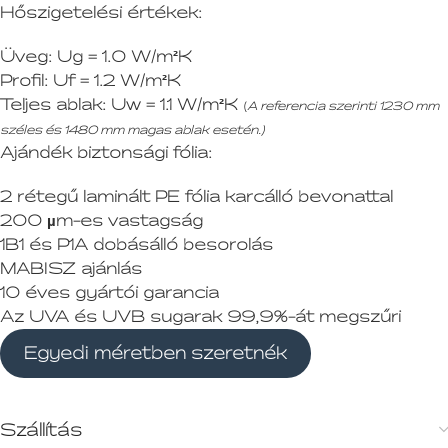
Hőszigetelési értékek:
Üveg:
Ug = 1.0 W/m²K
Profil:
Uf = 1.2 W/m²K
Teljes ablak:
Uw = 1.1 W/m²K
(
A referencia szerinti 1230 mm
széles és 1480 mm magas ablak esetén.)
Ajándék biztonsági fólia:
2 rétegű laminált PE fólia karcálló bevonattal
200 µm-es vastagság
1B1 és P1A dobásálló besorolás
MABISZ ajánlás
10 éves gyártói garancia
Az UVA és UVB sugarak 99,9%-át megszűri
Egyedi méretben szeretnék
Szállítás