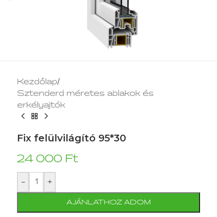
Kezdőlap
/
Sztenderd méretes ablakok és
erkélyajtók
Fix felülvilágító 95*30
24 000
Ft
-
+
AJÁNLATHOZ ADOM