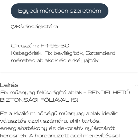
Egyedi méretben szeretném
Kívánságlistára
Cikkszám:
F-1-95-30
Kategóriák:
Fix bevilágítók
,
Sztenderd
méretes ablakok és erkélyajtók
Leírás
Fix műanyag felülvilágító ablak – RENDELHETŐ
BIZTONSÁGI FÓLIÁVAL IS!
Ez a kiváló minőségű műanyag ablak ideális
választás azok számára, akik tartós,
energiahatékony és dekoratív nyílászárót
keresnek. A horganyzott acél merevítéssel