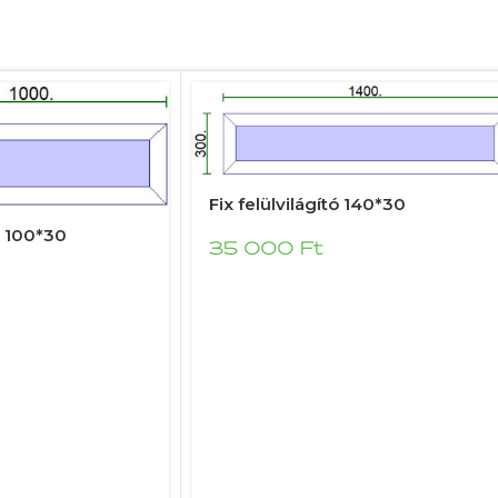
Fix felülvilágító 140*30
tó 100*30
35 000
Ft