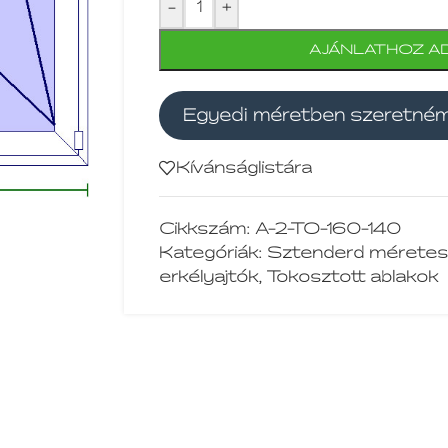
-
+
AJÁNLATHOZ A
Egyedi méretben szeretné
Kívánságlistára
Cikkszám:
A-2-TO-160-140
Kategóriák:
Sztenderd méretes
erkélyajtók
,
Tokosztott ablakok