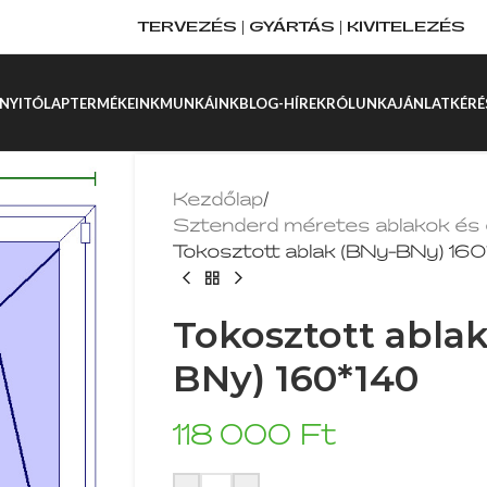
TERVEZÉS | GYÁRTÁS | KIVITELEZÉS
NYITÓLAP
TERMÉKEINK
MUNKÁINK
BLOG-HÍREK
RÓLUNK
AJÁNLATKÉRÉ
Kezdőlap
/
Sztenderd méretes ablakok és 
Tokosztott ablak (BNy-BNy) 16
Tokosztott abla
BNy) 160*140
118 000
Ft