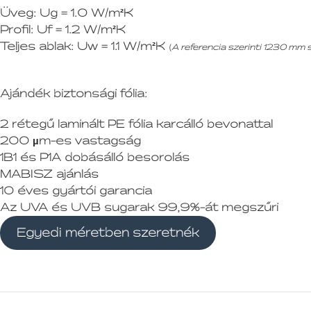
Üveg:
Ug = 1.0 W/m²K
Profil:
Uf = 1.2 W/m²K
Teljes ablak:
Uw = 1.1 W/m²K
(
A referencia szerinti 1230 mm
Ajándék biztonsági fólia:
2 rétegű laminált PE fólia karcálló bevonattal
200 µm-es vastagság
1B1 és P1A dobásálló besorolás
MABISZ ajánlás
10 éves gyártói garancia
Az UVA és UVB sugarak 99,9%-át megszűri
Egyedi méretben szeretnék