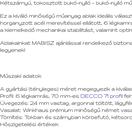
Kétszárnyú, tokosztott bukó-nyíló – bukó-nyí
Ez a kiváló minőségű műanyag ablak ideális válasz
horganyzott acél merevítéssel ellátott, 6 légkamrá
a kiemelkedő mechanikai stabilitást, valamint optim
Ablakainkat MABISZ ajánlással rendelkező biztonsá
legyenek!
Műszaki adatok
A gyártási (tényleges) méret megegyezik a kivála
Profil:
6 légkamrás, 70 mm-es
DECCO 71 profil
feh
Üvegezés:
24 mm vastag, argonnal töltött, lágyf
Vasalat:
Winkhaus prémium minőségű német vasala
Tömítés:
Tokban és szárnyban körbefutó, kétsoros
Hőszigetelési értékek