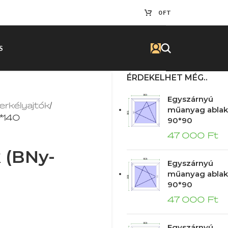
0
FT
S
ÉRDEKELHET MÉG..
Egyszárnyú
erkélyajtók
/
műanyag ablak
0*140
90*90
47 000
Ft
k (BNy-
Egyszárnyú
műanyag ablak
90*90
47 000
Ft
Egyszárnyú