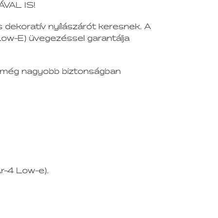
ÁVAL IS!
 dekoratív nyílászárót keresnek. A
(Low-E) üvegezéssel garantálja
tei még nagyobb biztonságban
r-4 Low-e).