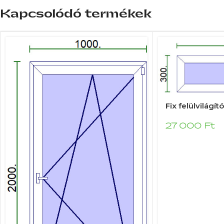
Kapcsolódó termékek
Fix felülvilágí
27 000
Ft