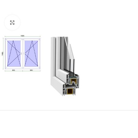
Kattintson a nagyításhoz!