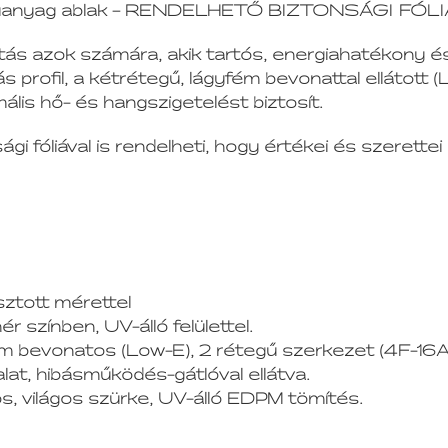
ló műanyag ablak – RENDELHETŐ BIZTONSÁGI FÓLI
tás azok számára, akik tartós, energiahatékony és
s profil, a kétrétegű, lágyfém bevonattal ellátott 
ális hő- és hangszigetelést biztosít.
gi fóliával is rendelheti, hogy értékei és szeret
sztott mérettel
ér színben, UV-álló felülettel.
ém bevonatos (Low-E), 2 rétegű szerkezet (4F-16A
t, hibásműködés-gátlóval ellátva.
, világos szürke, UV-álló EDPM tömítés.