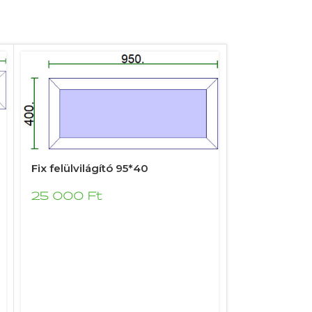
Fix felülvilágító 95*40
25 000
Ft
Tokosztott a
160*120
109 000