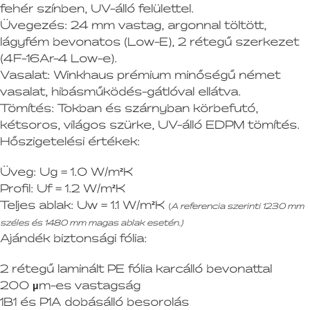
fehér színben, UV-álló felülettel.
Üvegezés:
24 mm vastag, argonnal töltött,
lágyfém bevonatos (Low-E), 2 rétegű szerkezet
(4F-16Ar-4 Low-e).
Vasalat:
Winkhaus prémium minőségű német
vasalat, hibásműködés-gátlóval ellátva.
Tömítés:
Tokban és szárnyban körbefutó,
kétsoros, világos szürke, UV-álló EDPM tömítés.
Hőszigetelési értékek:
Üveg:
Ug = 1.0 W/m²K
Profil:
Uf = 1.2 W/m²K
Teljes ablak:
Uw = 1.1 W/m²K
(
A referencia szerinti 1230 mm
széles és 1480 mm magas ablak esetén.)
Ajándék biztonsági fólia:
2 rétegű laminált PE fólia karcálló bevonattal
200 µm-es vastagság
1B1 és P1A dobásálló besorolás