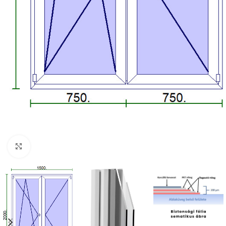
Kattintson a nagyításhoz!