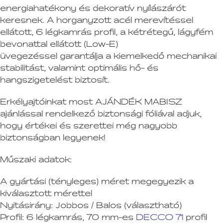
energiahatékony és dekoratív nyílászárót
keresnek. A horganyzott acél merevítéssel
ellátott, 6 légkamrás profil, a kétrétegű, lágyfém
bevonattal ellátott (Low-E)
üvegezéssel garantálja a kiemelkedő mechanikai
stabilitást, valamint optimális hő- és
hangszigetelést biztosít.
Erkélyajtóinkat most AJÁNDÉK MABISZ
ajánlással rendelkező biztonsági fóliával adjuk,
hogy értékei és szerettei még nagyobb
biztonságban legyenek!
Műszaki adatok:
A gyártási (tényleges) méret megegyezik a
kiválasztott mérettel
Nyitásirány:
Jobbos / Balos (választható)
Profil:
6 légkamrás, 70 mm-es
DECCO 71
profil