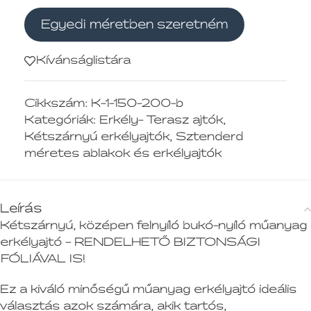
Egyedi méretben szeretném
Kívánságlistára
Cikkszám:
K-1-150-200-b
Kategóriák:
Erkély- Terasz ajtók
,
Kétszárnyú erkélyajtók
,
Sztenderd
méretes ablakok és erkélyajtók
Leírás
Kétszárnyú, középen felnyíló bukó-nyíló műanyag
erkélyajtó – RENDELHETŐ BIZTONSÁGI
FÓLIÁVAL IS!
Ez a kiváló minőségű műanyag erkélyajtó ideális
választás azok számára, akik tartós,