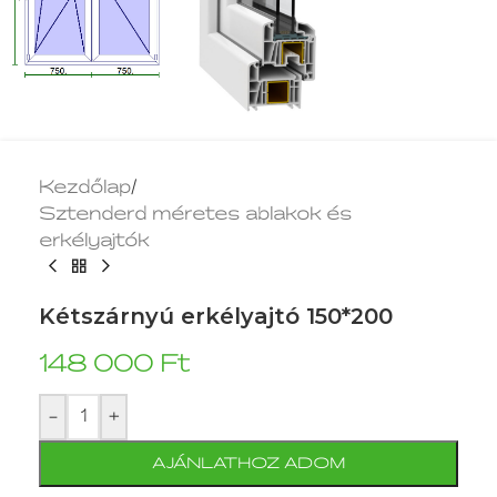
Kezdőlap
/
Sztenderd méretes ablakok és
erkélyajtók
Kétszárnyú erkélyajtó 150*200
148 000
Ft
-
+
AJÁNLATHOZ ADOM