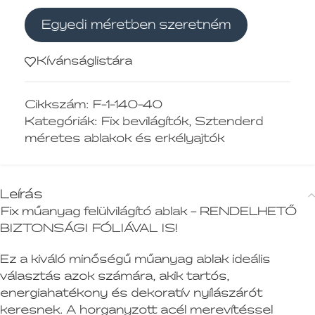
Egyedi méretben szeretném
Kívánságlistára
Cikkszám:
F-1-140-40
Kategóriák:
Fix bevilágítók
,
Sztenderd
méretes ablakok és erkélyajtók
Leírás
Fix műanyag felülvilágító ablak – RENDELHETŐ
BIZTONSÁGI FÓLIÁVAL IS!
Ez a kiváló minőségű műanyag ablak ideális
választás azok számára, akik tartós,
energiahatékony és dekoratív nyílászárót
keresnek. A horganyzott acél merevítéssel