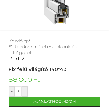
Kezdőlap
/
Sztenderd méretes ablakok és
erkélyajtók
Fix felülvilágító 140*40
38 000
Ft
-
+
AJÁNLATHOZ ADOM