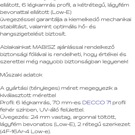
ellátott, 6 légkamrás profil, a kétrétegű, lágyfém
bevonattal ellátott (Low-E)
üvegezéssel garantálja a kiemelkedő mechanikai
stabilitást, valamint optimális hő- és
hangszigetelést biztosít.
Ablakainkat MABISZ ajánlással rendelkező
biztonsági fóliával is rendelheti, hogy értékei és
szerettei még nagyobb biztonságban legyenek!
Műszaki adatok
A gyártási (tényleges) méret megegyezik a
kiválasztott mérettel
Profil:
6 légkamrás, 70 mm-es
DECCO 71
profil
fehér színben, UV-álló felülettel.
Üvegezés:
24 mm vastag, argonnal töltött,
lágyfém bevonatos (Low-E), 2 rétegű szerkezet
(4F-16Ar-4 Low-e).