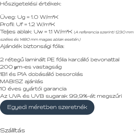
Hőszigetelési értékek:
Üveg:
Ug = 1.0 W/m²K
Profil:
Uf = 1.2 W/m²K
Teljes ablak:
Uw = 1.1 W/m²K
(
A referencia szerinti 1230 mm
széles és 1480 mm magas ablak esetén.)
Ajándék biztonsági fólia:
2 rétegű laminált PE fólia karcálló bevonattal
200 µm-es vastagság
1B1 és P1A dobásálló besorolás
MABISZ ajánlás
10 éves gyártói garancia
Az UVA és UVB sugarak 99,9%-át megszűri
Egyedi méretben szeretnék
Szállítás