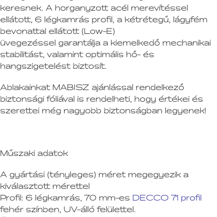
keresnek. A horganyzott acél merevítéssel
ellátott, 6 légkamrás profil, a kétrétegű, lágyfém
bevonattal ellátott (Low-E)
üvegezéssel garantálja a kiemelkedő mechanikai
stabilitást, valamint optimális hő- és
hangszigetelést biztosít.
Ablakainkat MABISZ ajánlással rendelkező
biztonsági fóliával is rendelheti, hogy értékei és
szerettei még nagyobb biztonságban legyenek!
Műszaki adatok
A gyártási (tényleges) méret megegyezik a
kiválasztott mérettel
Profil:
6 légkamrás, 70 mm-es
DECCO 71 profil
fehér színben, UV-álló felülettel.