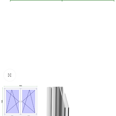
Kattintson a nagyításhoz!