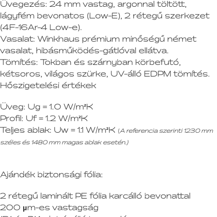
Üvegezés:
24 mm vastag, argonnal töltött,
lágyfém bevonatos (Low-E), 2 rétegű szerkezet
(4F-16Ar-4 Low-e).
Vasalat:
Winkhaus prémium minőségű német
vasalat, hibásműködés-gátlóval ellátva.
Tömítés:
Tokban és szárnyban körbefutó,
kétsoros, világos szürke, UV-álló EDPM tömítés.
Hőszigetelési értékek
Üveg:
Ug = 1.0 W/m²K
Profil:
Uf = 1.2 W/m²K
Teljes ablak:
Uw = 1.1 W/m²K
(
A referencia szerinti 1230 mm
széles és 1480 mm magas ablak esetén.)
Ajándék biztonsági fólia:
2 rétegű laminált PE fólia karcálló bevonattal
200 µm-es vastagság