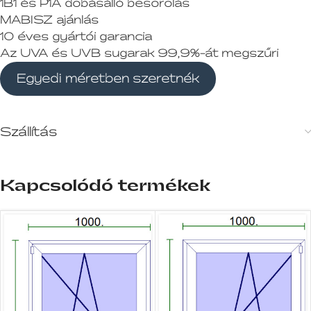
1B1 és P1A dobásálló besorolás
MABISZ ajánlás
10 éves gyártói garancia
Az UVA és UVB sugarak 99,9%-át megszűri
Egyedi méretben szeretnék
Szállítás
Kapcsolódó termékek