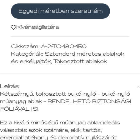
Egyedi méretben szeretném
Kívánságlistára
Cikkszám:
A-2-TO-180-150
Kategóriák:
Sztenderd méretes ablakok
és erkélyajtók
,
Tokosztott ablakok
Leírás
Kétszárnyú, tokosztott bukó-nyíló – bukó-nyíló
műanyag ablak – RENDELHETŐ BIZTONSÁGI
FÓLIÁVAL IS!
Ez a kiváló minőségű műanyag ablak ideális
választás azok számára, akik tartós,
energiahatékony és dekoratív nyílászárót