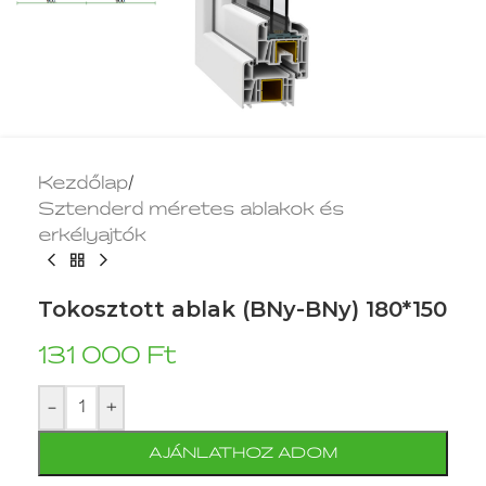
Kezdőlap
/
Sztenderd méretes ablakok és
erkélyajtók
Tokosztott ablak (BNy-BNy) 180*150
131 000
Ft
-
+
AJÁNLATHOZ ADOM