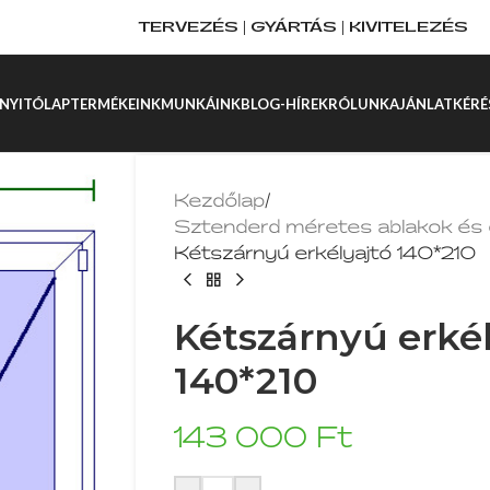
TERVEZÉS | GYÁRTÁS | KIVITELEZÉS
NYITÓLAP
TERMÉKEINK
MUNKÁINK
BLOG-HÍREK
RÓLUNK
AJÁNLATKÉRÉ
Kezdőlap
/
Sztenderd méretes ablakok és 
Kétszárnyú erkélyajtó 140*210
Kétszárnyú erkél
140*210
143 000
Ft