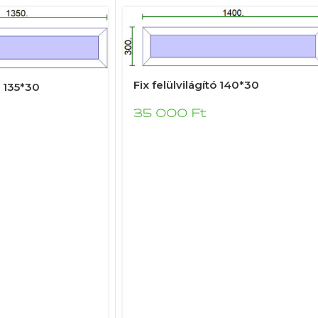
Fix felülvilágító 140*30
ó 135*30
35 000
Ft