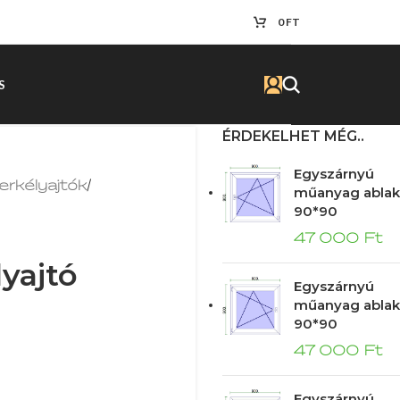
0
FT
S
ÉRDEKELHET MÉG..
Egyszárnyú
erkélyajtók
/
műanyag ablak
90*90
47 000
Ft
yajtó
Egyszárnyú
műanyag ablak
90*90
47 000
Ft
Egyszárnyú