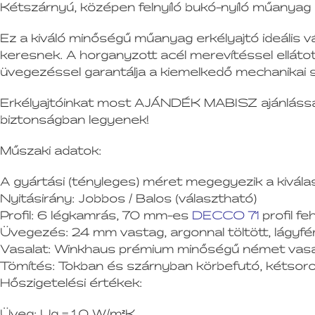
Kétszárnyú, középen felnyíló bukó-nyíló műan
Ez a kiváló minőségű műanyag erkélyajtó ideális v
keresnek. A horganyzott acél merevítéssel ellátott
üvegezéssel garantálja a kiemelkedő mechanikai sta
Erkélyajtóinkat most AJÁNDÉK MABISZ ajánlással r
biztonságban legyenek!
Műszaki adatok:
A gyártási (tényleges) méret megegyezik a kivála
Nyitásirány:
Jobbos / Balos (választható)
Profil:
6 légkamrás, 70 mm-es
DECCO 71
profil fe
Üvegezés:
24 mm vastag, argonnal töltött, lágyf
Vasalat:
Winkhaus prémium minőségű német vasala
Tömítés:
Tokban és szárnyban körbefutó, kétsoros
Hőszigetelési értékek:
Üveg:
Ug = 1.0 W/m²K