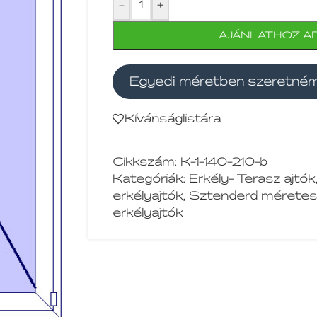
-
+
AJÁNLATHOZ A
Egyedi méretben szeretné
Kívánságlistára
Cikkszám:
K-1-140-210-b
Kategóriák:
Erkély- Terasz ajtók
erkélyajtók
,
Sztenderd méretes
erkélyajtók