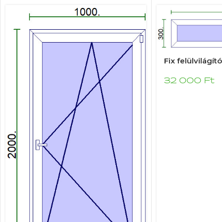
Fix felülvilágít
32 000
Ft