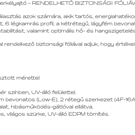
yag erkélyajtó – RENDELHETŐ BIZTONSÁGI FÓLIÁV
álasztás azok számára, akik tartós, energiahatéko
, 6 légkamrás profil, a kétrétegű, lágyfém bevonatt
bilitást, valamint optimális hő- és hangszigetelést
endelkező biztonsági fóliával adjuk, hogy értéke
sztott mérettel
hér színben, UV-álló felülettel.
ém bevonatos (Low-E), 2 rétegű szerkezet (4F-16A
t, hibásműködés-gátlóval ellátva.
, világos szürke, UV-álló EDPM tömítés.