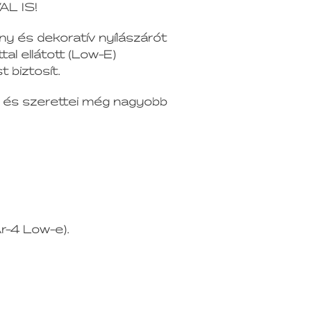
AL IS!
ny és dekoratív nyílászárót
al ellátott (Low-E)
 biztosít.
i és szerettei még nagyobb
r-4 Low-e).