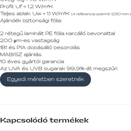
Profil:
Uf = 1.2 W/m²K
Teljes ablak:
Uw = 1.1 W/m²K
(
A referencia szerinti 1230 mm
Ajándék biztonsági fólia:
2 rétegű laminált PE fólia karcálló bevonattal
200 µm-es vastagság
1B1 és P1A dobásálló besorolás
MABISZ ajánlás
10 éves gyártói garancia
Az UVA és UVB sugarak 99,9%-át megszűri
Egyedi méretben szeretnék
Kapcsolódó termékek