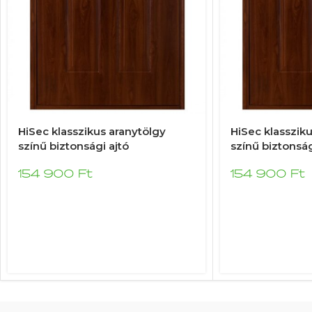
HiSec klasszikus aranytölgy
HiSec klasszik
színű biztonsági ajtó
színű biztonság
154 900
Ft
154 900
Ft