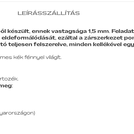
LEÍRÁS
SZÁLLÍTÁS
l készült, ennek vastagsága 1,5 mm. Feladata
 eldeformálódását, ezáltal a zárszerkezet pon
tó teljesen felszerelve, minden kellékével együ
lemes kék fénnyel világít.
rtozék.
 meg:
yarországon)