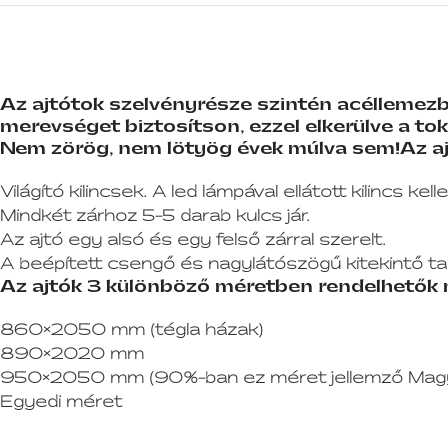
Az ajtótok szelvényrésze szintén acéllemezbő
merevséget biztosítson, ezzel elkerülve a tok
Nem zörög, nem lötyög évek múlva sem!
Az aj
Világító kilincsek. A led lámpával ellátott kilincs kel
Mindkét zárhoz 5-5 darab kulcs jár.
Az ajtó egy alsó és egy felső zárral szerelt.
A beépített csengő és nagylátószögű kitekintő ta
Az ajtók 3 különböző méretben rendelhetők
860×2050 mm (tégla házak)
890×2020 mm
950×2050 mm (90%-ban ez méret jellemző Mag
Egyedi méret