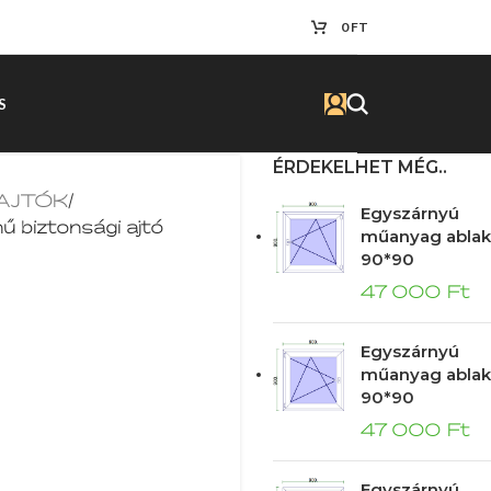
0
FT
S
ÉRDEKELHET MÉG..
 AJTÓK
/
Egyszárnyú
ű biztonsági ajtó
műanyag ablak
90*90
47 000
Ft
Egyszárnyú
műanyag ablak
90*90
47 000
Ft
Egyszárnyú