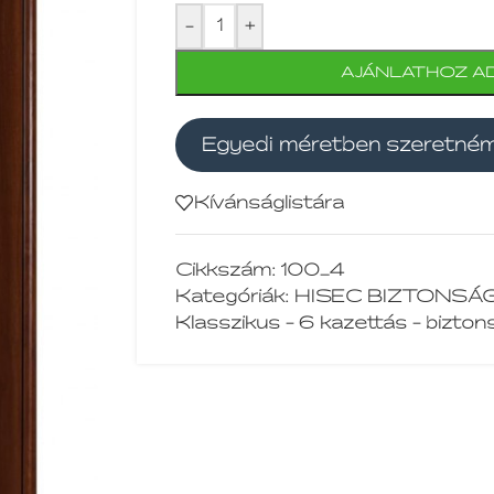
-
+
AJÁNLATHOZ A
Egyedi méretben szeretné
Kívánságlistára
Cikkszám:
100_4
Kategóriák:
HISEC BIZTONSÁG
Klasszikus - 6 kazettás - biztons