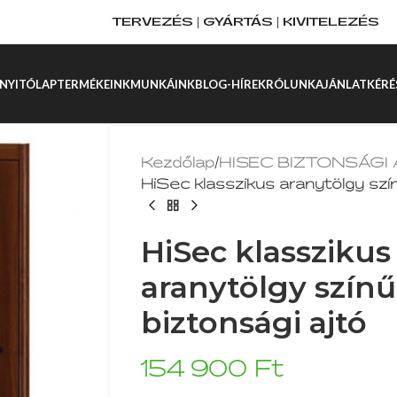
TERVEZÉS | GYÁRTÁS | KIVITELEZÉS
NYITÓLAP
TERMÉKEINK
MUNKÁINK
BLOG-HÍREK
RÓLUNK
AJÁNLATKÉRÉ
Kezdőlap
/
HISEC BIZTONSÁGI
HiSec klasszikus aranytölgy szín
HiSec klasszikus
aranytölgy színű
biztonsági ajtó
154 900
Ft