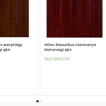
us aranytölgy
HiSec klasszikus cseresznye
i ajtó
biztonsági ajtó
154 900
Ft