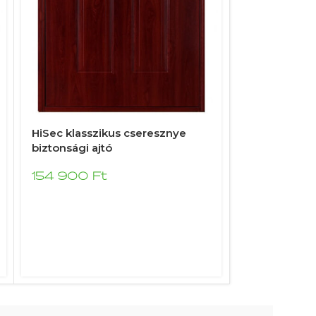
HiSec klasszikus cseresznye
HiSec klassz
biztonsági ajtó
biztonsági a
154 900
Ft
154 900
F