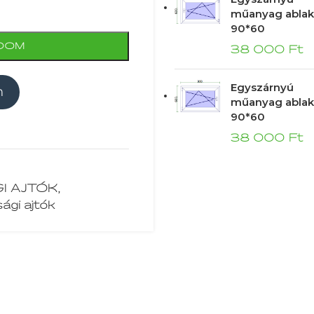
műanyag ablak
90*60
DOM
38 000
Ft
Egyszárnyú
m
műanyag ablak
90*60
38 000
Ft
I AJTÓK
,
ági ajtók