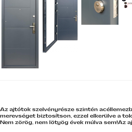
Az ajtótok szelvényrésze szintén acéllemezbő
merevséget biztosítson, ezzel elkerülve a tok
Nem zörög, nem lötyög évek múlva sem!
Az aj