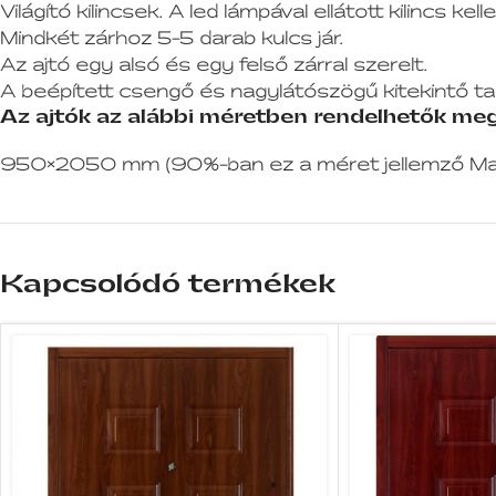
Világító kilincsek. A led lámpával ellátott kilincs kel
Mindkét zárhoz 5-5 darab kulcs jár.
Az ajtó egy alsó és egy felső zárral szerelt.
A beépített csengő és nagylátószögű kitekintő ta
Az ajtók az alábbi méretben rendelhetők meg
950×2050 mm (90%-ban ez a méret jellemző Ma
Kapcsolódó termékek