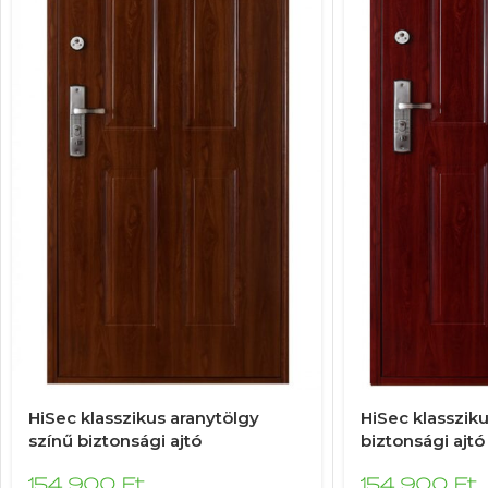
HiSec klasszikus aranytölgy
HiSec klasszik
színű biztonsági ajtó
biztonsági ajtó
154 900
Ft
154 900
Ft