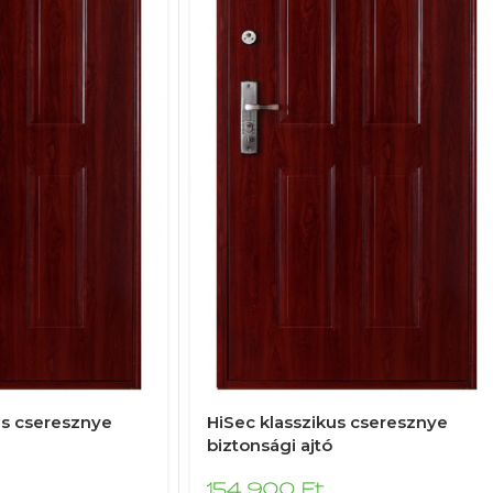
us cseresznye
HiSec klasszikus cseresznye
biztonsági ajtó
154 900
Ft