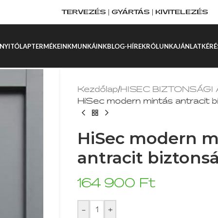
TERVEZÉS | GYÁRTÁS | KIVITELEZÉS
NYITÓLAP
TERMÉKEINK
MUNKÁINK
BLOG-HÍREK
RÓLUNK
AJÁNLATKÉRÉ
Kezdőlap
/
HISEC BIZTONSÁGI
HiSec modern mintás antracit bi
HiSec modern m
antracit biztonsá
164 900
Ft
-
+