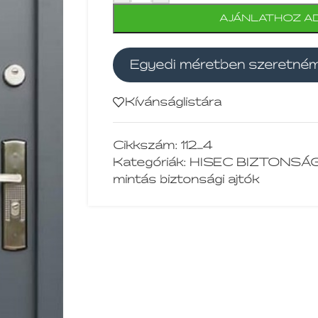
AJÁNLATHOZ A
Egyedi méretben szeretné
Kívánságlistára
Cikkszám:
112_4
Kategóriák:
HISEC BIZTONSÁG
mintás biztonsági ajtók