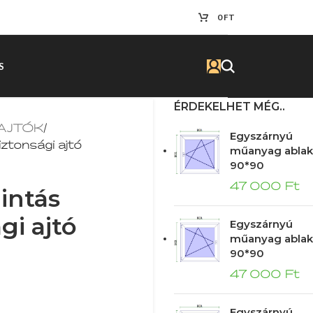
0
FT
S
ÉRDEKELHET MÉG..
 AJTÓK
/
Egyszárnyú
ztonsági ajtó
műanyag ablak
90*90
47 000
Ft
intás
gi ajtó
Egyszárnyú
műanyag ablak
90*90
47 000
Ft
Egyszárnyú