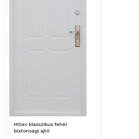
HiSec klasszikus fehér
HiSec klassz
biztonsági ajtó
biztonsági a