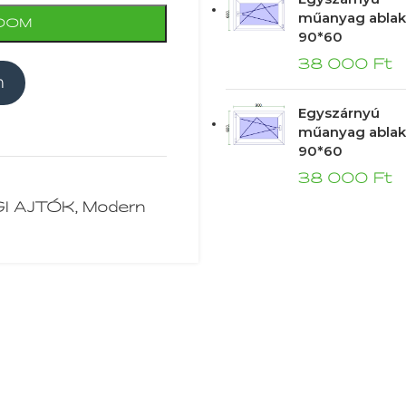
műanyag ablak
DOM
90*60
38 000
Ft
m
Egyszárnyú
műanyag ablak
90*60
38 000
Ft
I AJTÓK
,
Modern