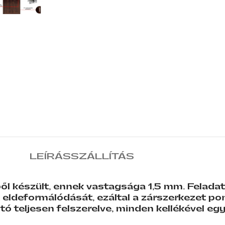
LEÍRÁS
SZÁLLÍTÁS
l készült, ennek vastagsága 1,5 mm. Feladata
 eldeformálódását, ezáltal a zárszerkezet pon
tó teljesen felszerelve, minden kellékével együ