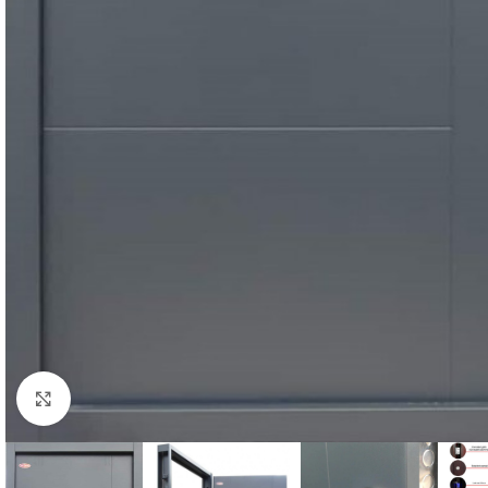
Kattintson a nagyításhoz!