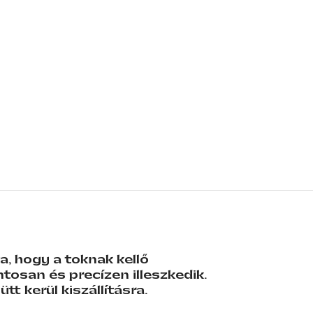
, hogy a toknak kellő
tosan és precízen illeszkedik.
tt kerül kiszállításra.