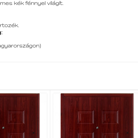
lemes kék fénnyel világít.
rtozék.
:
gyarországon)