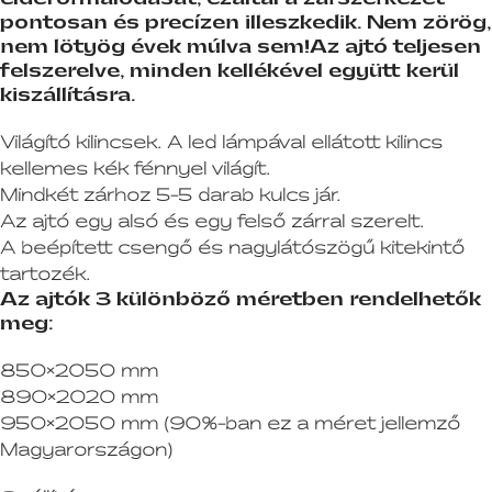
pontosan és precízen illeszkedik. Nem zörög,
nem lötyög évek múlva sem!
Az ajtó teljesen
felszerelve, minden kellékével együtt kerül
kiszállításra.
Világító kilincsek. A led lámpával ellátott kilincs
kellemes kék fénnyel világít.
Mindkét zárhoz 5-5 darab kulcs jár.
Az ajtó egy alsó és egy felső zárral szerelt.
A beépített csengő és nagylátószögű kitekintő
tartozék.
Az ajtók 3 különböző méretben rendelhetők
meg:
850×2050 mm
890×2020 mm
950×2050 mm (90%-ban ez a méret jellemző
Magyarországon)