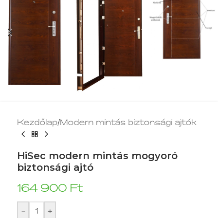
Kezdőlap
/
Modern mintás biztonsági ajtók
HiSec modern mintás mogyoró
biztonsági ajtó
164 900
Ft
-
+