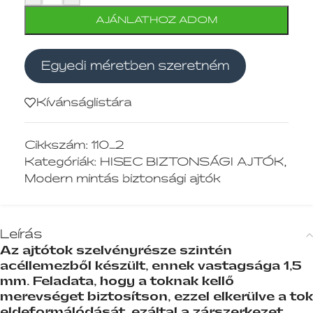
AJÁNLATHOZ ADOM
Egyedi méretben szeretném
Kívánságlistára
Cikkszám:
110_2
Kategóriák:
HISEC BIZTONSÁGI AJTÓK
,
Modern mintás biztonsági ajtók
Leírás
Az ajtótok szelvényrésze szintén
acéllemezből készült, ennek vastagsága 1,5
mm. Feladata, hogy a toknak kellő
merevséget biztosítson, ezzel elkerülve a tok
eldeformálódását, ezáltal a zárszerkezet