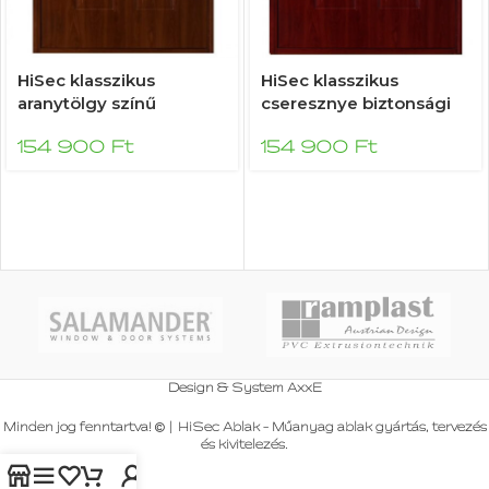
HiSec klasszikus
HiSec klasszikus
aranytölgy színű
cseresznye biztonsági
biztonsági ajtó
ajtó
154 900
Ft
154 900
Ft
Design & System
AxxE
Minden jog fenntartva!
|
HiSec Ablak - Műanyag ablak gyártás, tervezés
és kivitelezés
.