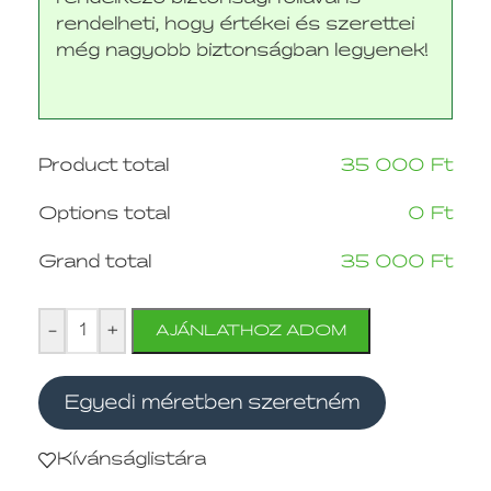
rendelheti, hogy értékei és szerettei
még nagyobb biztonságban legyenek!
Product total
35 000
Ft
Options total
0
Ft
Grand total
35 000
Ft
-
+
AJÁNLATHOZ ADOM
Egyedi méretben szeretném
Kívánságlistára