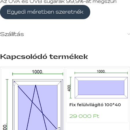
Az UVA és UVB sugarak 99,9%-át megszűri
Egyedi méretben szeretnék
Szállítás
Kapcsolódó termékek
Fix felülvilágító 100*40
29 000
Ft