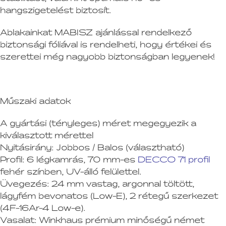
hangszigetelést biztosít.
Ablakainkat MABISZ ajánlással rendelkező
biztonsági fóliával is rendelheti, hogy értékei és
szerettei még nagyobb biztonságban legyenek!
Műszaki adatok
A gyártási (tényleges) méret megegyezik a
kiválasztott mérettel
Nyitásirány:
Jobbos / Balos (választható)
Profil:
6 légkamrás, 70 mm-es
DECCO 71 profil
fehér színben, UV-álló felülettel.
Üvegezés:
24 mm vastag, argonnal töltött,
lágyfém bevonatos (Low-E), 2 rétegű szerkezet
(4F-16Ar-4 Low-e).
Vasalat:
Winkhaus prémium minőségű német