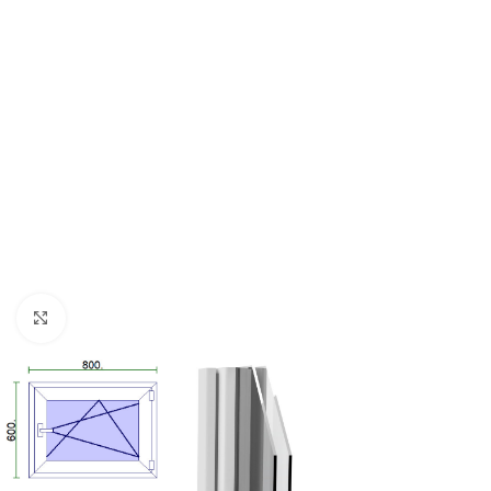
Kattintson a nagyításhoz!