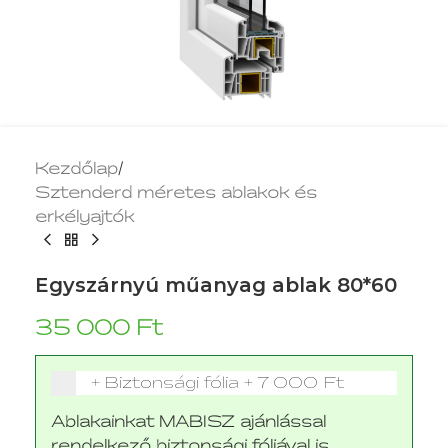
Kezdőlap
/
Sztenderd méretes ablakok és
erkélyajtók
Egyszárnyú műanyag ablak 80*60
35 000
Ft
+ Biztonsági fólia
+
7 000 Ft
Ablakainkat MABISZ ajánlással
rendelkező biztonsági fóliával is