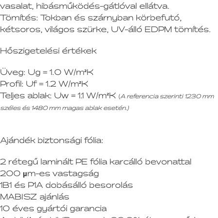
vasalat, hibásműködés-gátlóval ellátva.
Tömítés:
Tokban és szárnyban körbefutó,
kétsoros, világos szürke, UV-álló EDPM tömítés.
Hőszigetelési értékek
Üveg:
Ug = 1.0 W/m²K
Profil:
Uf = 1.2 W/m²K
Teljes ablak:
Uw = 1.1 W/m²K
(
A referencia szerinti 1230 mm
széles és 1480 mm magas ablak esetén.)
Ajándék biztonsági fólia:
2 rétegű laminált PE fólia karcálló bevonattal
200 µm-es vastagság
1B1 és P1A dobásálló besorolás
MABISZ ajánlás
10 éves gyártói garancia