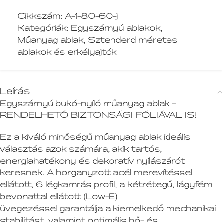
Cikkszám:
A-1-80-60-j
Kategóriák:
Egyszárnyú ablakok
,
Műanyag ablak
,
Sztenderd méretes
ablakok és erkélyajtók
Leírás
Egyszárnyú bukó-nyíló műanyag ablak –
RENDELHETŐ BIZTONSÁGI FÓLIÁVAL IS!
Ez a kiváló minőségű műanyag ablak ideális
választás azok számára, akik tartós,
energiahatékony és dekoratív nyílászárót
keresnek. A horganyzott acél merevítéssel
ellátott, 6 légkamrás profil, a kétrétegű, lágyfém
bevonattal ellátott (Low-E)
üvegezéssel garantálja a kiemelkedő mechanikai
stabilitást, valamint optimális hő- és