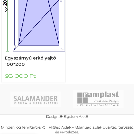
Egyszárnyú erkélyajtó
100*200
93 000
Ft
Design & System
AxxE
Minden jog fenntartva!
|
HiSec Ablak - Műanyag ablak gyártás, tervezés
és kivitelezés
.