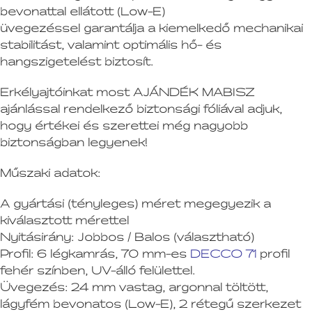
bevonattal ellátott (Low-E)
üvegezéssel garantálja a kiemelkedő mechanikai
stabilitást, valamint optimális hő- és
hangszigetelést biztosít.
Erkélyajtóinkat most AJÁNDÉK MABISZ
ajánlással rendelkező biztonsági fóliával adjuk,
hogy értékei és szerettei még nagyobb
biztonságban legyenek!
Műszaki adatok:
A gyártási (tényleges) méret megegyezik a
kiválasztott mérettel
Nyitásirány:
Jobbos / Balos (választható)
Profil:
6 légkamrás, 70 mm-es
DECCO 71
profil
fehér színben, UV-álló felülettel.
Üvegezés:
24 mm vastag, argonnal töltött,
lágyfém bevonatos (Low-E), 2 rétegű szerkezet