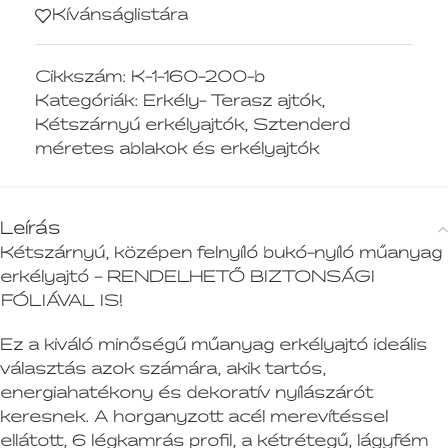
Kívánságlistára
Cikkszám:
K-1-160-200-b
Kategóriák:
Erkély- Terasz ajtók
,
Kétszárnyú erkélyajtók
,
Sztenderd
méretes ablakok és erkélyajtók
Leírás
Kétszárnyú, középen felnyíló bukó-nyíló műanyag
erkélyajtó – RENDELHETŐ BIZTONSÁGI
FÓLIÁVAL IS!
Ez a kiváló minőségű műanyag erkélyajtó ideális
választás azok számára, akik tartós,
energiahatékony és dekoratív nyílászárót
keresnek. A horganyzott acél merevítéssel
ellátott, 6 légkamrás profil, a kétrétegű, lágyfém