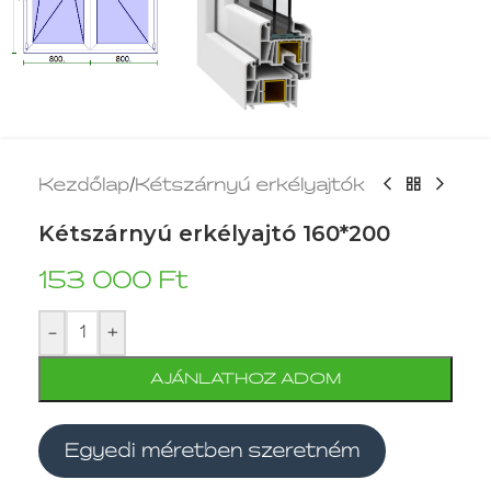
Kezdőlap
/
Kétszárnyú erkélyajtók
Kétszárnyú erkélyajtó 160*200
153 000
Ft
-
+
AJÁNLATHOZ ADOM
Egyedi méretben szeretném