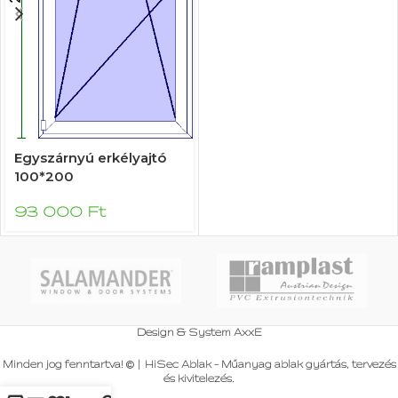
Egyszárnyú erkélyajtó
100*200
93 000
Ft
Design & System
AxxE
Minden jog fenntartva!
|
HiSec Ablak - Műanyag ablak gyártás, tervezés
és kivitelezés
.