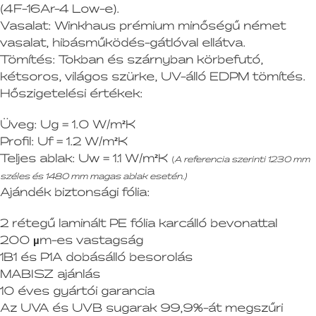
(4F-16Ar-4 Low-e).
Vasalat:
Winkhaus prémium minőségű német
vasalat, hibásműködés-gátlóval ellátva.
Tömítés:
Tokban és szárnyban körbefutó,
kétsoros, világos szürke, UV-álló EDPM tömítés.
Hőszigetelési értékek:
Üveg:
Ug = 1.0 W/m²K
Profil:
Uf = 1.2 W/m²K
Teljes ablak:
Uw = 1.1 W/m²K
(
A referencia szerinti 1230 mm
széles és 1480 mm magas ablak esetén.)
Ajándék biztonsági fólia:
2 rétegű laminált PE fólia karcálló bevonattal
200 µm-es vastagság
1B1 és P1A dobásálló besorolás
MABISZ ajánlás
10 éves gyártói garancia
Az UVA és UVB sugarak 99,9%-át megszűri