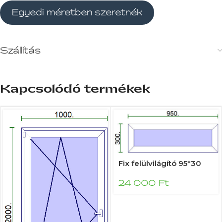
Egyedi méretben szeretnék
Szállítás
Kapcsolódó termékek
Fix felülvilágító 95*30
24 000
Ft