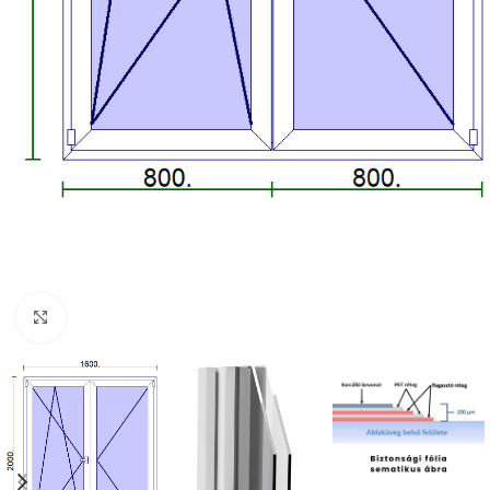
Kattintson a nagyításhoz!