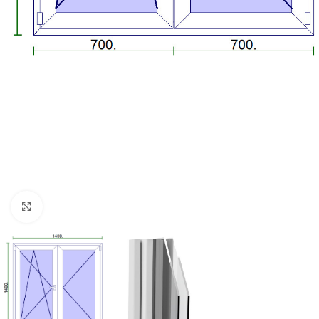
Kattintson a nagyításhoz!