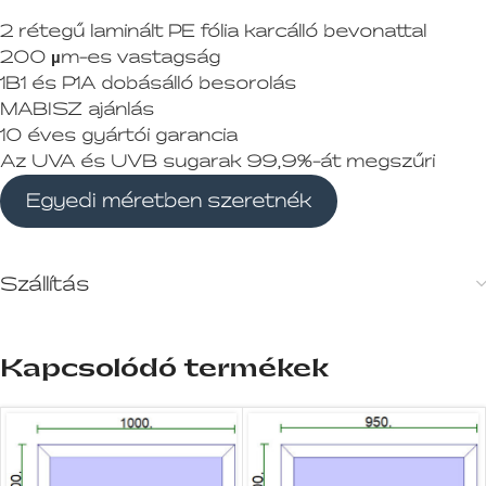
2 rétegű laminált PE fólia karcálló bevonattal
200 µm-es vastagság
1B1 és P1A dobásálló besorolás
MABISZ ajánlás
10 éves gyártói garancia
Az UVA és UVB sugarak 99,9%-át megszűri
Egyedi méretben szeretnék
Szállítás
Kapcsolódó termékek