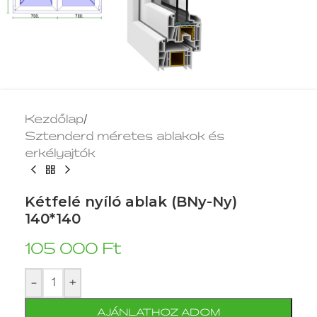
Kezdőlap
/
Sztenderd méretes ablakok és
erkélyajtók
Kétfelé nyíló ablak (BNy-Ny)
140*140
105 000
Ft
-
+
AJÁNLATHOZ ADOM