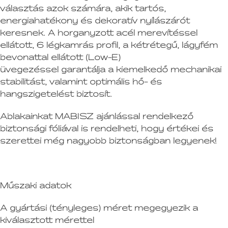
választás azok számára, akik tartós,
energiahatékony és dekoratív nyílászárót
keresnek. A horganyzott acél merevítéssel
ellátott, 6 légkamrás profil, a kétrétegű, lágyfém
bevonattal ellátott (Low-E)
üvegezéssel garantálja a kiemelkedő mechanikai
stabilitást, valamint optimális hő- és
hangszigetelést biztosít.
Ablakainkat MABISZ ajánlással rendelkező
biztonsági fóliával is rendelheti, hogy értékei és
szerettei még nagyobb biztonságban legyenek!
Műszaki adatok
A gyártási (tényleges) méret megegyezik a
kiválasztott mérettel