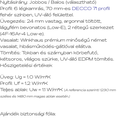
Nyitásirány:
Jobbos / Balos (választható)
Profil:
6 légkamrás, 70 mm-es
DECCO 71 profil
fehér színben, UV-álló felülettel.
Üvegezés:
24 mm vastag, argonnal töltött,
lágyfém bevonatos (Low-E), 2 rétegű szerkezet
(4F-16Ar-4 Low-e).
Vasalat:
Winkhaus prémium minőségű német
vasalat, hibásműködés-gátlóval ellátva.
Tömítés:
Tokban és szárnyban körbefutó,
kétsoros, világos szürke, UV-álló EDPM tömítés.
Hőszigetelési értékek
Üveg:
Ug = 1.0 W/m²K
Profil:
Uf = 1.2 W/m²K
Teljes ablak:
Uw = 1.1 W/m²K
(
A referencia szerinti 1230 mm
széles és 1480 mm magas ablak esetén.)
Ajándék biztonsági fólia: