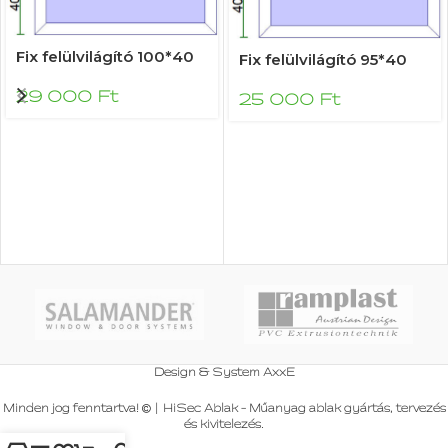
Fix felülvilágító 100*40
Fix felülvilágító 95*40
29 000
Ft
25 000
Ft
Design & System
AxxE
Minden jog fenntartva!
|
HiSec Ablak - Műanyag ablak gyártás, tervezés
és kivitelezés
.