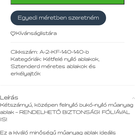
Egyedi méretben szeretném
Kívánságlistára
Cikkszám:
A-2-KF-140-140-b
Kategóriák:
Kétfelé nyíló ablakok
,
Sztenderd méretes ablakok és
erkélyajtók
Leírás
Kétszárnyú, középen felnyíló bukó-nyíló műanyag
ablak – RENDELHETŐ BIZTONSÁGI FÓLIÁVAL
IS!
Ez a kiváló minőségű műanyag ablak ideális