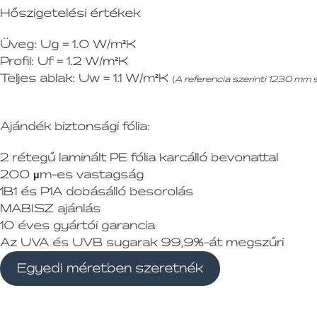
Hőszigetelési értékek
Üveg:
Ug = 1.0 W/m²K
Profil:
Uf = 1.2 W/m²K
Teljes ablak:
Uw = 1.1 W/m²K
(
A referencia szerinti 1230 mm
Ajándék biztonsági fólia:
2 rétegű laminált PE fólia karcálló bevonattal
200 µm-es vastagság
1B1 és P1A dobásálló besorolás
MABISZ ajánlás
10 éves gyártói garancia
Az UVA és UVB sugarak 99,9%-át megszűri
Egyedi méretben szeretnék