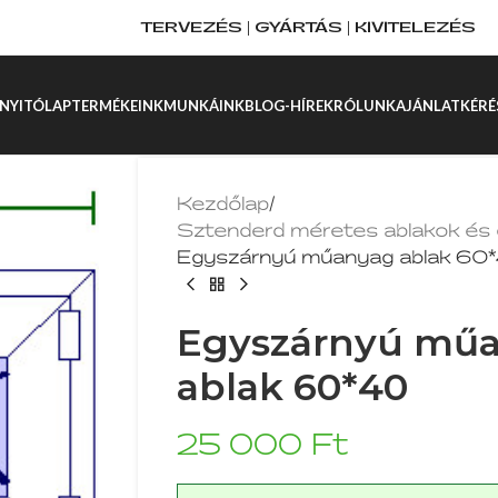
TERVEZÉS | GYÁRTÁS | KIVITELEZÉS
NYITÓLAP
TERMÉKEINK
MUNKÁINK
BLOG-HÍREK
RÓLUNK
AJÁNLATKÉRÉ
Kezdőlap
/
Sztenderd méretes ablakok és 
Egyszárnyú műanyag ablak 60
Egyszárnyú mű
ablak 60*40
25 000
Ft