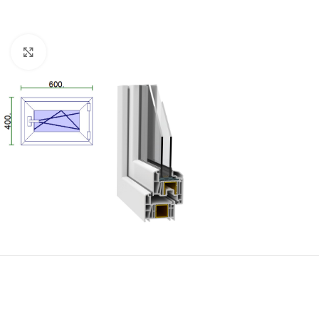
Kattintson a nagyításhoz!