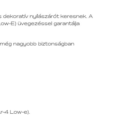
 dekoratív nyílászárót keresnek. A
(Low-E) üvegezéssel garantálja
tei még nagyobb biztonságban
r-4 Low-e).