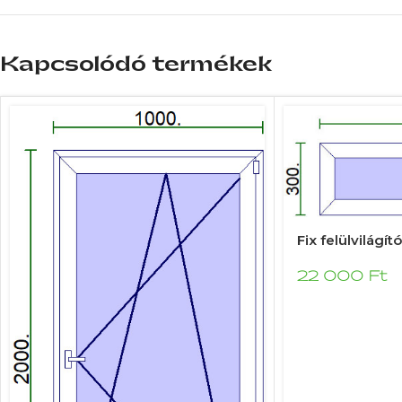
Kapcsolódó termékek
Fix felülvilágí
22 000
Ft