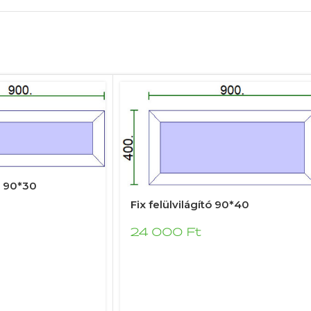
tó 90*30
Fix felülvilágító 90*40
24 000
Ft