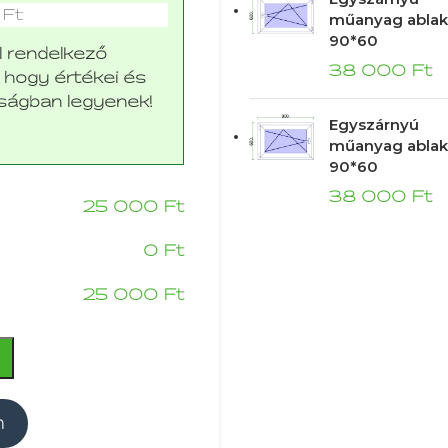
 Ft
műanyag ablak
90*60
l rendelkező
38 000
Ft
i, hogy értékei és
ságban legyenek!
Egyszárnyú
műanyag ablak
90*60
38 000
Ft
25 000
Ft
0
Ft
25 000
Ft
m