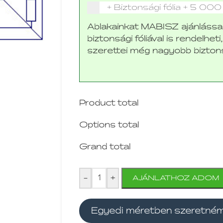
+ Biztonsági fólia
+
5 000
Ablakainkat MABISZ ajánlássa
biztonsági fóliával is rendelhet
szerettei még nagyobb bizton
Product total
Options total
Grand total
-
+
AJÁNLATHOZ ADOM
Egyedi méretben szeretné