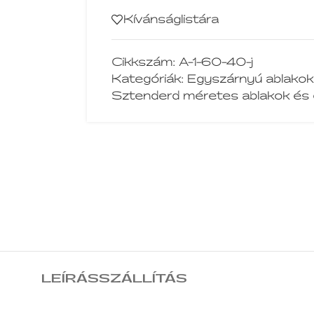
Kívánságlistára
Cikkszám:
A-1-60-40-j
Kategóriák:
Egyszárnyú ablakok
Sztenderd méretes ablakok és 
LEÍRÁS
SZÁLLÍTÁS