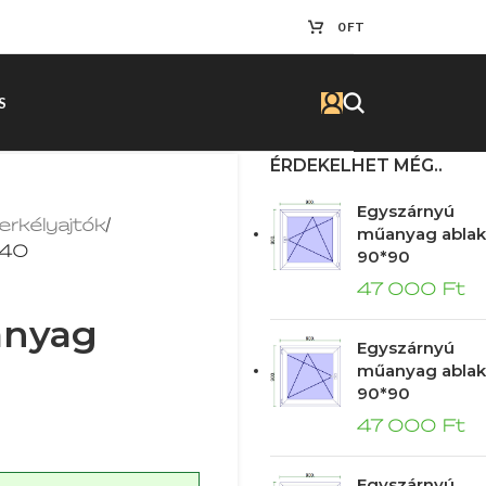
0
FT
S
ÉRDEKELHET MÉG..
Egyszárnyú
erkélyajtók
/
műanyag ablak
*40
90*90
47 000
Ft
anyag
Egyszárnyú
műanyag ablak
90*90
47 000
Ft
Egyszárnyú