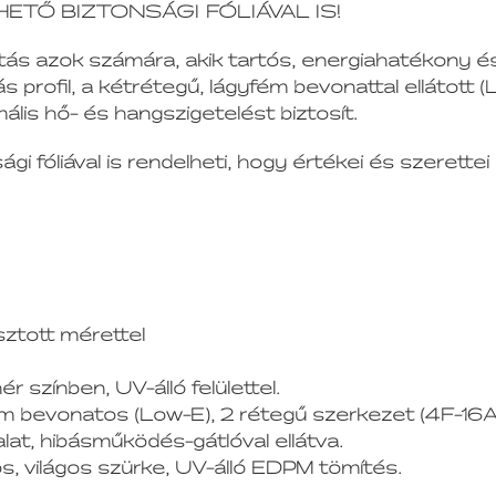
ELHETŐ BIZTONSÁGI FÓLIÁVAL IS!
tás azok számára, akik tartós, energiahatékony és
s profil, a kétrétegű, lágyfém bevonattal ellátott 
ális hő- és hangszigetelést biztosít.
gi fóliával is rendelheti, hogy értékei és szeret
sztott mérettel
ér színben, UV-álló felülettel.
ém bevonatos (Low-E), 2 rétegű szerkezet (4F-16A
t, hibásműködés-gátlóval ellátva.
, világos szürke, UV-álló EDPM tömítés.