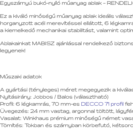
Egyszárnyú bukó-nyíló műanyag ablak – REND
Ez a kiváló minőségű műanyag ablak ideális válasz
horganyzott acél merevítéssel ellátott, 6 légkamrá
a kiemelkedő mechanikai stabilitást, valamint optim
Ablakainkat MABISZ ajánlással rendelkező biztonsá
legyenek!
Műszaki adatok
A gyártási (tényleges) méret megegyezik a kivála
Nyitásirány:
Jobbos / Balos (választható)
Profil:
6 légkamrás, 70 mm-es
DECCO 71 profil
feh
Üvegezés:
24 mm vastag, argonnal töltött, lágyf
Vasalat:
Winkhaus prémium minőségű német vasala
Tömítés:
Tokban és szárnyban körbefutó, kétsoros