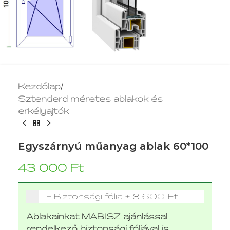
Kezdőlap
/
Sztenderd méretes ablakok és
erkélyajtók
Egyszárnyú műanyag ablak 60*100
43 000
Ft
+ Biztonsági fólia
+
8 600 Ft
Ablakainkat MABISZ ajánlással
rendelkező biztonsági fóliával is