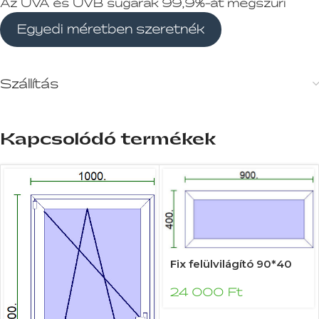
Az UVA és UVB sugarak 99,9%-át megszűri
Egyedi méretben szeretnék
Szállítás
Kapcsolódó termékek
Fix felülvilágító 90*40
24 000
Ft