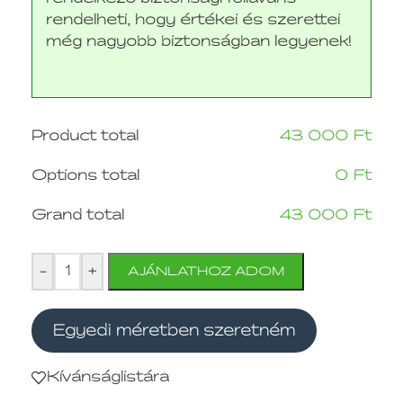
rendelheti, hogy értékei és szerettei
még nagyobb biztonságban legyenek!
Product total
43 000
Ft
Options total
0
Ft
Grand total
43 000
Ft
-
+
AJÁNLATHOZ ADOM
Egyedi méretben szeretném
Kívánságlistára