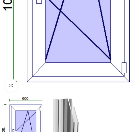
Kattintson a nagyításhoz!