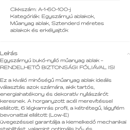
Cikkszám:
A-1-60-100-j
Kategóriák:
Egyszárnyú ablakok
,
Műanyag ablak
,
Sztenderd méretes
ablakok és erkélyajtók
Leírás
Egyszárnyú bukó-nyíló műanyag ablak –
RENDELHETŐ BIZTONSÁGI FÓLIÁVAL IS!
Ez a kiváló minőségű műanyag ablak ideális
választás azok számára, akik tartós,
energiahatékony és dekoratív nyílászárót
keresnek. A horganyzott acél merevítéssel
ellátott, 6 légkamrás profil, a kétrétegű, lágyfém
bevonattal ellátott (Low-E)
üvegezéssel garantálja a kiemelkedő mechanikai
stabilitást, valamint optimális hő- és