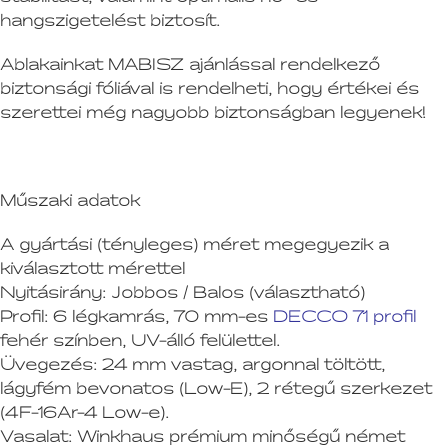
hangszigetelést biztosít.
Ablakainkat MABISZ ajánlással rendelkező
biztonsági fóliával is rendelheti, hogy értékei és
szerettei még nagyobb biztonságban legyenek!
Műszaki adatok
A gyártási (tényleges) méret megegyezik a
kiválasztott mérettel
Nyitásirány:
Jobbos / Balos (választható)
Profil:
6 légkamrás, 70 mm-es
DECCO 71 profil
fehér színben, UV-álló felülettel.
Üvegezés:
24 mm vastag, argonnal töltött,
lágyfém bevonatos (Low-E), 2 rétegű szerkezet
(4F-16Ar-4 Low-e).
Vasalat:
Winkhaus prémium minőségű német