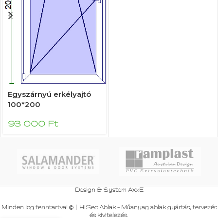
Egyszárnyú erkélyajtó
100*200
93 000
Ft
Design & System
AxxE
Minden jog fenntartva!
|
HiSec Ablak - Műanyag ablak gyártás, tervezés
és kivitelezés
.