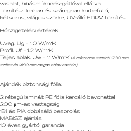
vasalat, hibásműködés-gátlóval ellátva.
Tömítés:
Tokban és szárnyban körbefutó,
kétsoros, világos szürke, UV-álló EDPM tömítés.
Hőszigetelési értékek
Üveg:
Ug = 1.0 W/m²K
Profil:
Uf = 1.2 W/m²K
Teljes ablak:
Uw = 1.1 W/m²K
(
A referencia szerinti 1230 mm
széles és 1480 mm magas ablak esetén.)
Ajándék biztonsági fólia:
2 rétegű laminált PE fólia karcálló bevonattal
200 µm-es vastagság
1B1 és P1A dobásálló besorolás
MABISZ ajánlás
10 éves gyártói garancia