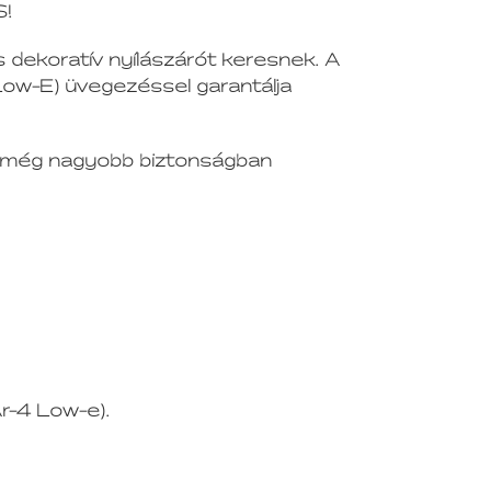
!
 dekoratív nyílászárót keresnek. A
(Low-E) üvegezéssel garantálja
tei még nagyobb biztonságban
r-4 Low-e).