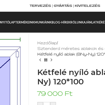
TERVEZÉS | GYÁRTÁS | KIVITELEZÉS
NYITÓLAP
TERMÉKEINK
MUNKÁINK
BLOG-HÍREK
RÓLUNK
AJÁNLATKÉRÉ
Kezdőlap
/
Sztenderd méretes ablakok és 
Kétfelé nyíló ablak (BNy-Ny) 12
Kétfelé nyíló ab
Ny) 120*100
79 000
Ft