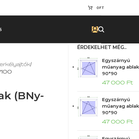
0
FT
S
ÉRDEKELHET MÉG..
Egyszárnyú
erkélyajtók
/
műanyag ablak
0*100
90*90
47 000
Ft
lak (BNy-
Egyszárnyú
műanyag ablak
90*90
47 000
Ft
Egyszárnyú