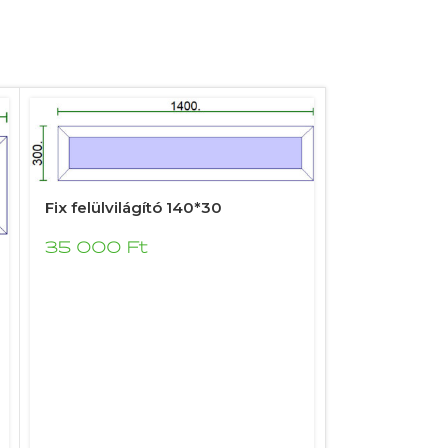
Fix felülvilágító 140*30
Fix felülvilá
35 000
Ft
22 000
F