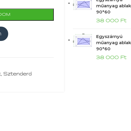
műanyag ablak
90*60
DOM
38 000
Ft
m
Egyszárnyú
műanyag ablak
90*60
38 000
Ft
k
,
Sztenderd