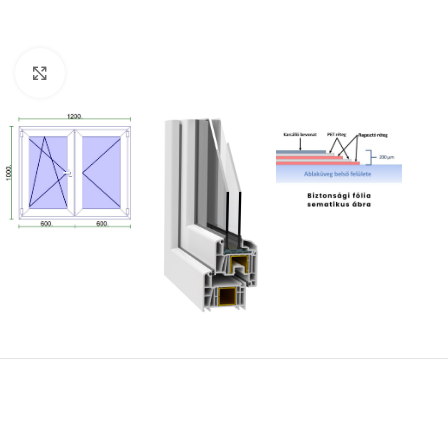
Kattintson a nagyításhoz!