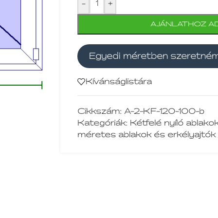
-
+
AJÁNLATHOZ A
Egyedi méretben szeretné
Kívánságlistára
Cikkszám:
A-2-KF-120-100-b
Kategóriák:
Kétfelé nyíló ablako
méretes ablakok és erkélyajtók