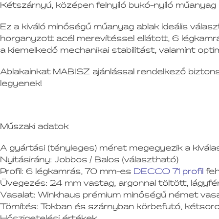
Kétszárnyú, középen felnyíló bukó-nyíló műan
Ez a kiváló minőségű műanyag ablak ideális válasz
horganyzott acél merevítéssel ellátott, 6 légkamrá
a kiemelkedő mechanikai stabilitást, valamint optim
Ablakainkat MABISZ ajánlással rendelkező biztonsá
legyenek!
Műszaki adatok
A gyártási (tényleges) méret megegyezik a kivála
Nyitásirány:
Jobbos / Balos (választható)
Profil:
6 légkamrás, 70 mm-es
DECCO 71 profil
feh
Üvegezés:
24 mm vastag, argonnal töltött, lágyf
Vasalat:
Winkhaus prémium minőségű német vasala
Tömítés:
Tokban és szárnyban körbefutó, kétsoros
Hőszigetelési értékek