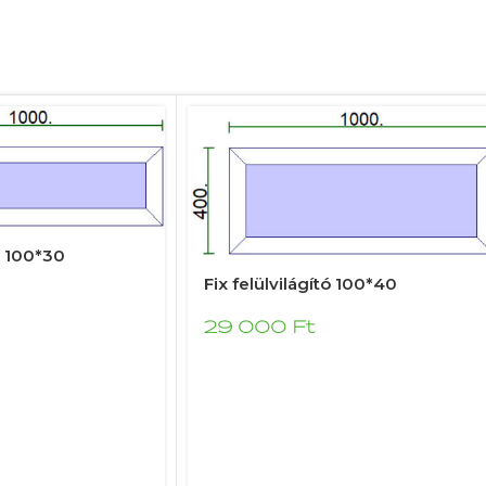
tó 100*30
Fix felülvilágító 100*40
29 000
Ft