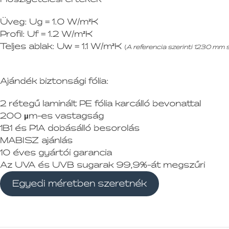
Üveg:
Ug = 1.0 W/m²K
Profil:
Uf = 1.2 W/m²K
Teljes ablak:
Uw = 1.1 W/m²K
(
A referencia szerinti 1230 mm
Ajándék biztonsági fólia:
2 rétegű laminált PE fólia karcálló bevonattal
200 µm-es vastagság
1B1 és P1A dobásálló besorolás
MABISZ ajánlás
10 éves gyártói garancia
Az UVA és UVB sugarak 99,9%-át megszűri
Egyedi méretben szeretnék