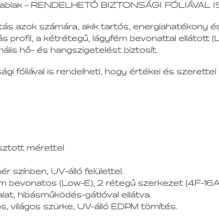
yag ablak – RENDELHETŐ BIZTONSÁGI FÓLIÁVAL IS
tás azok számára, akik tartós, energiahatékony és
s profil, a kétrétegű, lágyfém bevonattal ellátott 
ális hő- és hangszigetelést biztosít.
gi fóliával is rendelheti, hogy értékei és szeret
sztott mérettel
ér színben, UV-álló felülettel.
ém bevonatos (Low-E), 2 rétegű szerkezet (4F-16A
t, hibásműködés-gátlóval ellátva.
, világos szürke, UV-álló EDPM tömítés.