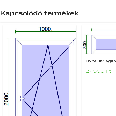
Kapcsolódó termékek
Fix felülvilágí
27 000
Ft