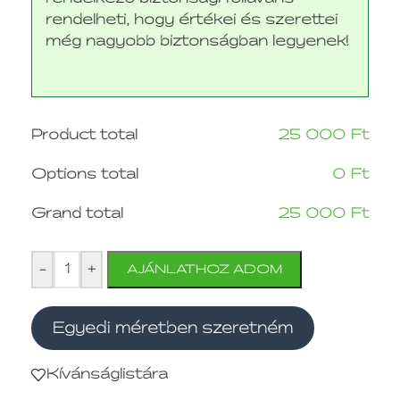
rendelheti, hogy értékei és szerettei
még nagyobb biztonságban legyenek!
Product total
25 000
Ft
Options total
0
Ft
Grand total
25 000
Ft
-
+
AJÁNLATHOZ ADOM
Egyedi méretben szeretném
Kívánságlistára