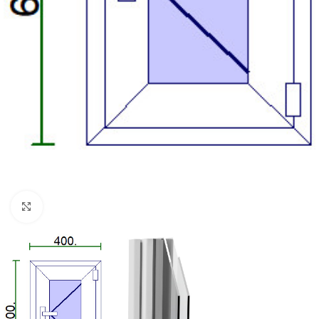
Kattintson a nagyításhoz!