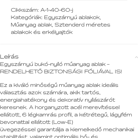
Cikkszám:
A-1-40-60-j
Kategóriák:
Egyszárnyú ablakok
,
Műanyag ablak
,
Sztenderd méretes
ablakok és erkélyajtók
Leírás
Egyszárnyú bukó-nyíló műanyag ablak –
RENDELHETŐ BIZTONSÁGI FÓLIÁVAL IS!
Ez a kiváló minőségű műanyag ablak ideális
választás azok számára, akik tartós,
energiahatékony és dekoratív nyílászárót
keresnek. A horganyzott acél merevítéssel
ellátott, 6 légkamrás profil, a kétrétegű, lágyfém
bevonattal ellátott (Low-E)
üvegezéssel garantálja a kiemelkedő mechanikai
stabilitást, valamint optimális hő- és