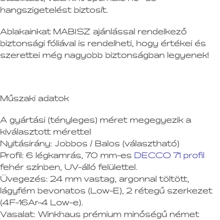
hangszigetelést biztosít.
Ablakainkat MABISZ ajánlással rendelkező
biztonsági fóliával is rendelheti, hogy értékei és
szerettei még nagyobb biztonságban legyenek!
Műszaki adatok
A gyártási (tényleges) méret megegyezik a
kiválasztott mérettel
Nyitásirány:
Jobbos / Balos (választható)
Profil:
6 légkamrás, 70 mm-es
DECCO 71 profil
fehér színben, UV-álló felülettel.
Üvegezés:
24 mm vastag, argonnal töltött,
lágyfém bevonatos (Low-E), 2 rétegű szerkezet
(4F-16Ar-4 Low-e).
Vasalat:
Winkhaus prémium minőségű német