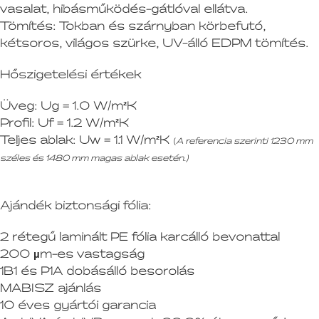
vasalat, hibásműködés-gátlóval ellátva.
Tömítés:
Tokban és szárnyban körbefutó,
kétsoros, világos szürke, UV-álló EDPM tömítés.
Hőszigetelési értékek
Üveg:
Ug = 1.0 W/m²K
Profil:
Uf = 1.2 W/m²K
Teljes ablak:
Uw = 1.1 W/m²K
(
A referencia szerinti 1230 mm
széles és 1480 mm magas ablak esetén.)
Ajándék biztonsági fólia:
2 rétegű laminált PE fólia karcálló bevonattal
200 µm-es vastagság
1B1 és P1A dobásálló besorolás
MABISZ ajánlás
10 éves gyártói garancia