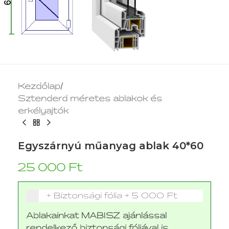
Kezdőlap
/
Sztenderd méretes ablakok és
erkélyajtók
Egyszárnyú műanyag ablak 40*60
25 000
Ft
+ Biztonsági fólia
+
5 000 Ft
Ablakainkat MABISZ ajánlással
rendelkező biztonsági fóliával is