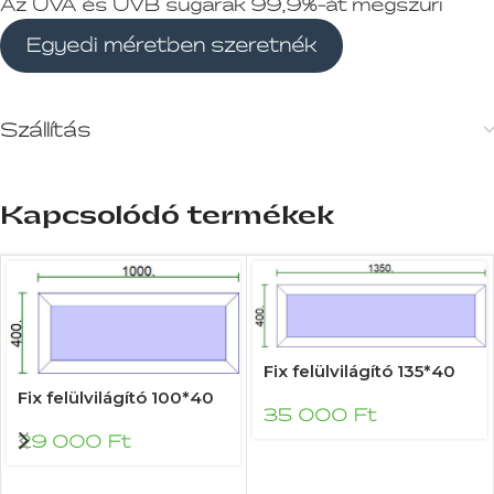
Az UVA és UVB sugarak 99,9%-át megszűri
Egyedi méretben szeretnék
Szállítás
Kapcsolódó termékek
Fix felülvilágító 135*40
Fix felülvilágító 100*40
35 000
Ft
29 000
Ft