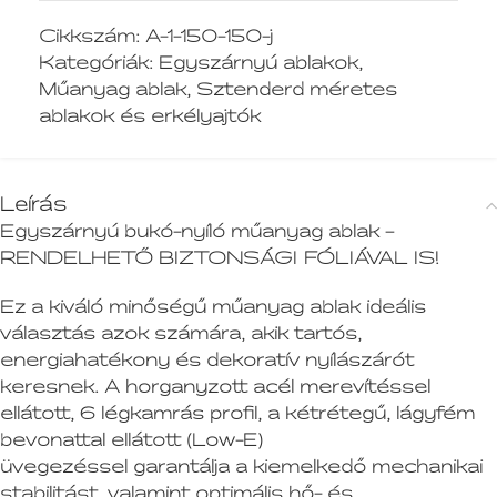
Cikkszám:
A-1-150-150-j
Kategóriák:
Egyszárnyú ablakok
,
Műanyag ablak
,
Sztenderd méretes
ablakok és erkélyajtók
Leírás
Egyszárnyú bukó-nyíló műanyag ablak –
RENDELHETŐ BIZTONSÁGI FÓLIÁVAL IS!
Ez a kiváló minőségű műanyag ablak ideális
választás azok számára, akik tartós,
energiahatékony és dekoratív nyílászárót
keresnek. A horganyzott acél merevítéssel
ellátott, 6 légkamrás profil, a kétrétegű, lágyfém
bevonattal ellátott (Low-E)
üvegezéssel garantálja a kiemelkedő mechanikai
stabilitást, valamint optimális hő- és