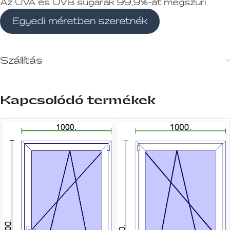
Az UVA és UVB sugarak 99,9%-át megszűri
Egyedi méretben szeretnék
Szállítás
Kapcsolódó termékek