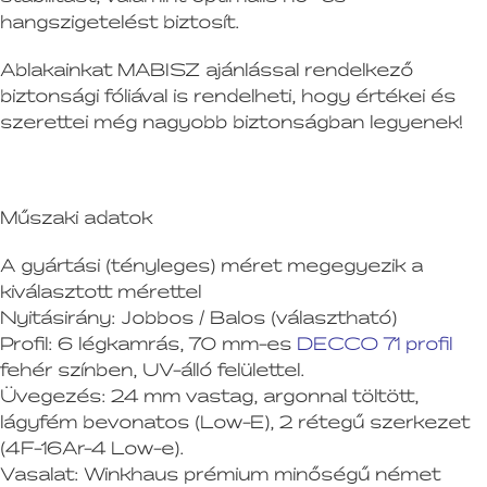
hangszigetelést biztosít.
Ablakainkat MABISZ ajánlással rendelkező
biztonsági fóliával is rendelheti, hogy értékei és
szerettei még nagyobb biztonságban legyenek!
Műszaki adatok
A gyártási (tényleges) méret megegyezik a
kiválasztott mérettel
Nyitásirány:
Jobbos / Balos (választható)
Profil:
6 légkamrás, 70 mm-es
DECCO 71 profil
fehér színben, UV-álló felülettel.
Üvegezés:
24 mm vastag, argonnal töltött,
lágyfém bevonatos (Low-E), 2 rétegű szerkezet
(4F-16Ar-4 Low-e).
Vasalat:
Winkhaus prémium minőségű német