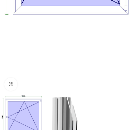
Kattintson a nagyításhoz!