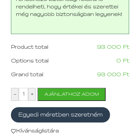
rendelheti, hogy értékei és szerettei
még nagyobb biztonságban legyenek!
Product total
93 000
Ft
Options total
0
Ft
Grand total
93 000
Ft
-
+
AJÁNLATHOZ ADOM
Egyedi méretben szeretném
Kívánságlistára