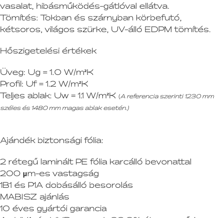
vasalat, hibásműködés-gátlóval ellátva.
Tömítés:
Tokban és szárnyban körbefutó,
kétsoros, világos szürke, UV-álló EDPM tömítés.
Hőszigetelési értékek
Üveg:
Ug = 1.0 W/m²K
Profil:
Uf = 1.2 W/m²K
Teljes ablak:
Uw = 1.1 W/m²K
(
A referencia szerinti 1230 mm
széles és 1480 mm magas ablak esetén.)
Ajándék biztonsági fólia:
2 rétegű laminált PE fólia karcálló bevonattal
200 µm-es vastagság
1B1 és P1A dobásálló besorolás
MABISZ ajánlás
10 éves gyártói garancia