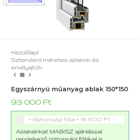
Kezdőlap
/
Sztenderd méretes ablakok és
erkélyajtók
Egyszárnyú műanyag ablak 150*150
93 000
Ft
+ Biztonsági fólia
+
18 600 Ft
Ablakainkat MABISZ ajánlással
rendelkező biztonsági fóliával is