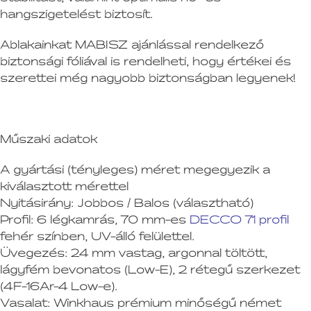
hangszigetelést biztosít.
Ablakainkat MABISZ ajánlással rendelkező
biztonsági fóliával is rendelheti, hogy értékei és
szerettei még nagyobb biztonságban legyenek!
Műszaki adatok
A gyártási (tényleges) méret megegyezik a
kiválasztott mérettel
Nyitásirány:
Jobbos / Balos (választható)
Profil:
6 légkamrás, 70 mm-es
DECCO 71 profil
fehér színben, UV-álló felülettel.
Üvegezés:
24 mm vastag, argonnal töltött,
lágyfém bevonatos (Low-E), 2 rétegű szerkezet
(4F-16Ar-4 Low-e).
Vasalat:
Winkhaus prémium minőségű német