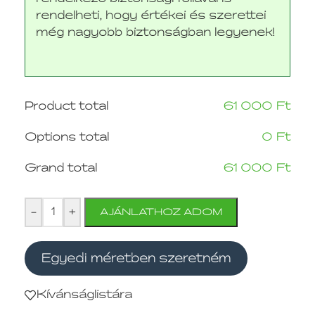
rendelheti, hogy értékei és szerettei
még nagyobb biztonságban legyenek!
Product total
61 000
Ft
Options total
0
Ft
Grand total
61 000
Ft
-
+
AJÁNLATHOZ ADOM
Egyedi méretben szeretném
Kívánságlistára