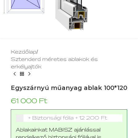
Kezdőlap
/
Sztenderd méretes ablakok és
erkélyajtók
Egyszárnyú műanyag ablak 100*120
61 000
Ft
+ Biztonsági fólia
+
12 200 Ft
Ablakainkat MABISZ ajánlással
rendelkező biztonsági fóliával is