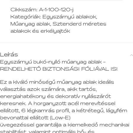
Cikkszám:
A-1-100-120-j
Kategóriák:
Egyszárnyú ablakok
,
Műanyag ablak
,
Sztenderd méretes
ablakok és erkélyajtók
Leírás
Egyszárnyú bukó-nyíló műanyag ablak –
RENDELHETŐ BIZTONSÁGI FÓLIÁVAL IS!
Ez a kiváló minőségű műanyag ablak ideális
választás azok számára, akik tartós,
energiahatékony és dekoratív nyílászárót
keresnek. A horganyzott acél merevítéssel
ellátott, 6 légkamrás profil, a kétrétegű, lágyfém
bevonattal ellátott (Low-E)
üvegezéssel garantálja a kiemelkedő mechanikai
stabilitást, valamint optimális hő- és