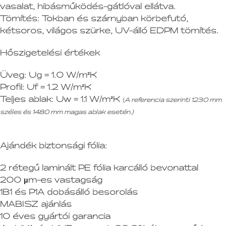
vasalat, hibásműködés-gátlóval ellátva.
Tömítés:
Tokban és szárnyban körbefutó,
kétsoros, világos szürke, UV-álló EDPM tömítés.
Hőszigetelési értékek
Üveg:
Ug = 1.0 W/m²K
Profil:
Uf = 1.2 W/m²K
Teljes ablak:
Uw = 1.1 W/m²K
(
A referencia szerinti 1230 mm
széles és 1480 mm magas ablak esetén.)
Ajándék biztonsági fólia:
2 rétegű laminált PE fólia karcálló bevonattal
200 µm-es vastagság
1B1 és P1A dobásálló besorolás
MABISZ ajánlás
10 éves gyártói garancia