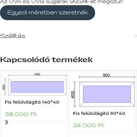
Az UVA és UVB sugarak 99,9%-át megszűri
Egyedi méretben szeretnék
Szállítás
Kapcsolódó termékek
Fix felülvilágító 140*40
Fix felülvilágító 90*40
38 000
Ft
24 000
Ft