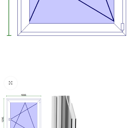
Kattintson a nagyításhoz!