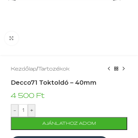
Kattintson a nagyításhoz!
Kezdőlap
/
Tartozékok
Decco71 Toktoldó – 40mm
4 500
Ft
-
+
AJÁNLATHOZ ADOM