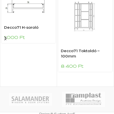
Decco71 H-soroló
1 000
Ft
Decco71 Toktoldó –
100mm
8 400
Ft