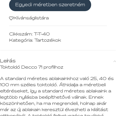
Egyedi méretben szeretném
Kívánságlistára
Cikkszám:
T-T-40
Kategória:
Tartozékok
Leírás
Toktoldó Decco 71 profilhoz
A standard méretes ablakainkhoz való 25, 40 és
100 mm széles toktoldó. Áthidalja a méretbeli
eltéréseket, így a standard méretes ablakaink a
legtöbb nyílásba beépíthetővé válnak. Ennek
köszönhetően, ha ma megrendeli, holnap akár
már az új ablakain keresztül élvezheti a kilátást
otthonából. A toktoldó felhelyezése továbbá